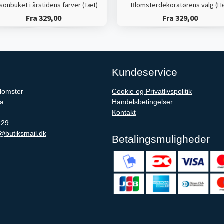
onbuket i årstidens farver (Tæt)
Blomsterdekoratørens valg (Hø
Fra 329,00
Fra 329,00
Kundeservice
lomster
Cookie og Privatlivspolitik
0a
Handelsbetingelser
Kontakt
129
@butiksmail.dk
Betalingsmuligheder