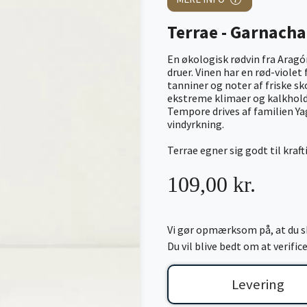
Terrae - Garnacha
En økologisk rødvin fra Aragó
druer. Vinen har en rød-viole
tanniner og noter af friske s
ekstreme klimaer og kalkholdi
Tempore drives af familien Y
vindyrkning.
Terrae egner sig godt til kraf
109,00 kr.
Vi gør opmærksom på, at du sk
Du vil blive bedt om at verifi
Levering