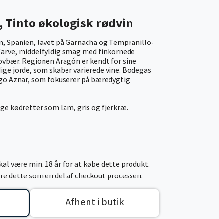
, Tinto økologisk rødvin
n, Spanien, lavet på Garnacha og Tempranillo-
t farve, middelfyldig smag med finkornede
kovbær. Regionen Aragón er kendt for sine
ge jorde, som skaber varierede vine. Bodegas
ago Aznar, som fokuserer på bæredygtig
tige kødretter som lam, gris og fjerkræ.
al være min. 18 år for at købe dette produkt.
cere dette som en del af checkout processen.
Afhent i butik