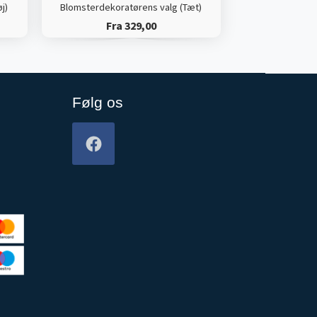
j)
Blomsterdekoratørens valg (Tæt)
Fra 329,00
Følg os